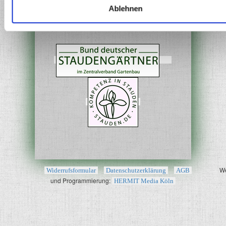
Staudengemeinschaften, die
Ablehnen
ganzjährig Freude machen.
W
Widerrufsformular
Datenschutzerklärung
AGB
und Programmierung:
HERMIT Media Köln