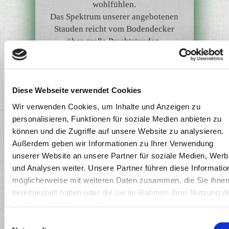
wohlfühlen.
Das Spektrum unserer angebotenen
Stauden reicht vom Bodendecker
über große Prachtstauden,
Schattenstauden, Farne, Gräser und
Wasserpflanzen bis hin zu
Dachgartenstauden. Unser
Sortiment
aus heimischen Stauden, welche
Diese Webseite verwendet Cookies
schon seit Jahrhunderten in
Wir verwenden Cookies, um Inhalte und Anzeigen zu
mitteleuropäischen Gärten kultiviert
personalisieren, Funktionen für soziale Medien anbieten zu
werden, haben wir zunehmend durch
können und die Zugriffe auf unsere Website zu analysieren.
eine Vielzahl an Stauden vor allem
Außerdem geben wir Informationen zu Ihrer Verwendung
aus Nordamerika erweitert.
unserer Website an unsere Partner für soziale Medien, Wer
Dies entspricht den gestiegenen
und Analysen weiter. Unsere Partner führen diese Informatio
Anforderungen an eine
möglicherweise mit weiteren Daten zusammen, die Sie ihne
gartenkulturelle Vielfalt.
bereitgestellt haben oder die sie im Rahmen Ihrer Nutzung d
Eigene Vermehrungen in unseren
Dienste gesammelt haben.
Gewächshäusern garantieren immer
Einwilligungsauswahl
einen umfangreichen Bestand,